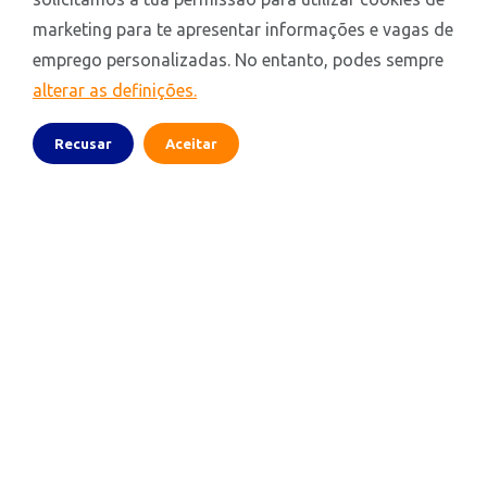
marketing para te apresentar informações e vagas de
emprego personalizadas. No entanto, podes sempre
alterar as definições.
Recusar
Aceitar
pt.action.jobs
Portugal
LinkedIn
Facebook
YouTube
Contact
Disclaimer
Privacy Statement
Cookies
© 2026 Action.jobs